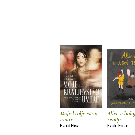
Moje kraljevstvo
Alica u ludo
umire
zemlji
Evald Flisar
Evald Flisar