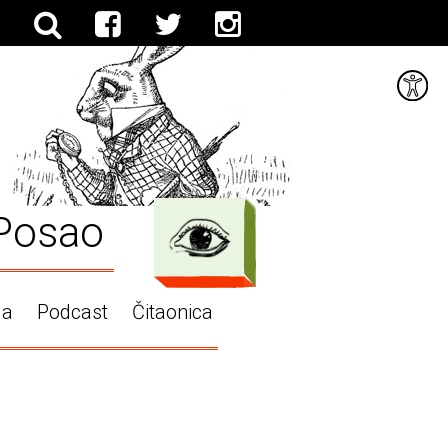
Posao
ga
Podcast
Čitaonica