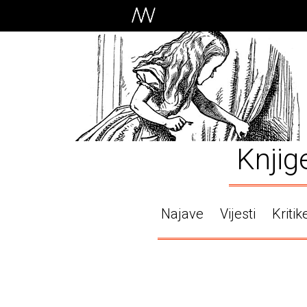
Knjig
Najave
Vijesti
Kritik