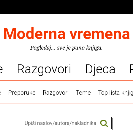
Moderna vremena
Pogledaj... sve je puno knjiga.
e
Razgovori
Djeca
e
Preporuke
Razgovori
Teme
Top lista knji