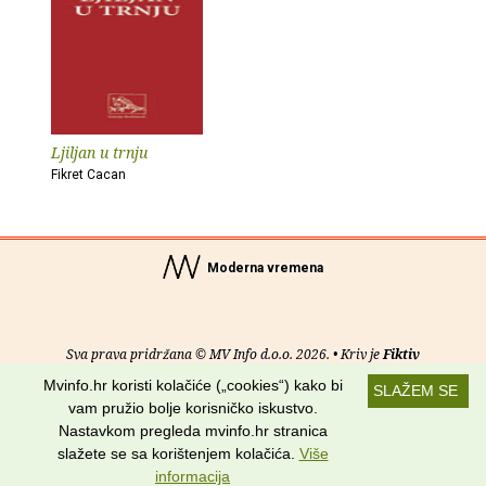
Ljiljan u trnju
Fikret Cacan
Moderna vremena
Sva prava pridržana © MV Info d.o.o. 2026. • Kriv je
Fiktiv
Mvinfo.hr koristi kolačiće („cookies“) kako bi
SLAŽEM SE
O nama
•
Pomoć
•
Uvjeti korištenja
•
RSS kanali
vam pružio bolje korisničko iskustvo.
Nastavkom pregleda mvinfo.hr stranica
Potraži nas na:
slažete se sa korištenjem kolačića.
Više
informacija