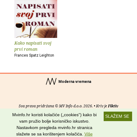
Kako napisati svoj
prvi roman
Frances Spatz Leighton
Moderna vremena
Sva prava pridržana © MV Info d.o.o. 2026. • Kriv je
Fiktiv
Mvinfo.hr koristi kolačiće („cookies“) kako bi
SLAŽEM SE
O nama
•
Pomoć
•
Uvjeti korištenja
•
RSS kanali
vam pružio bolje korisničko iskustvo.
Nastavkom pregleda mvinfo.hr stranica
Potraži nas na:
slažete se sa korištenjem kolačića.
Više