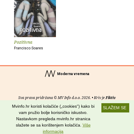
Pozitivna
Francisco Soares
Moderna vremena
Sva prava pridržana © MV Info d.o.o. 2026. • Kriv je
Fiktiv
Mvinfo.hr koristi kolačiće („cookies“) kako bi
SLAŽEM SE
O nama
•
Pomoć
•
Uvjeti korištenja
•
RSS kanali
vam pružio bolje korisničko iskustvo.
Nastavkom pregleda mvinfo.hr stranica
Potraži nas na:
slažete se sa korištenjem kolačića.
Više
informacija