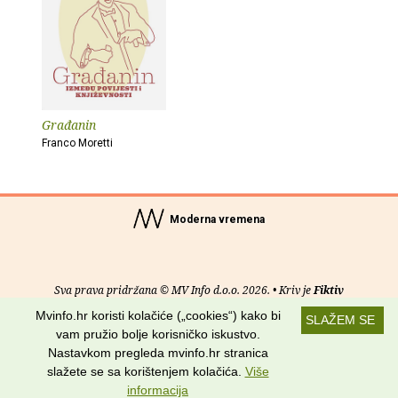
Građanin
Franco Moretti
Moderna vremena
Sva prava pridržana © MV Info d.o.o. 2026. • Kriv je
Fiktiv
Mvinfo.hr koristi kolačiće („cookies“) kako bi
SLAŽEM SE
O nama
•
Pomoć
•
Uvjeti korištenja
•
RSS kanali
vam pružio bolje korisničko iskustvo.
Nastavkom pregleda mvinfo.hr stranica
Potraži nas na:
slažete se sa korištenjem kolačića.
Više
informacija