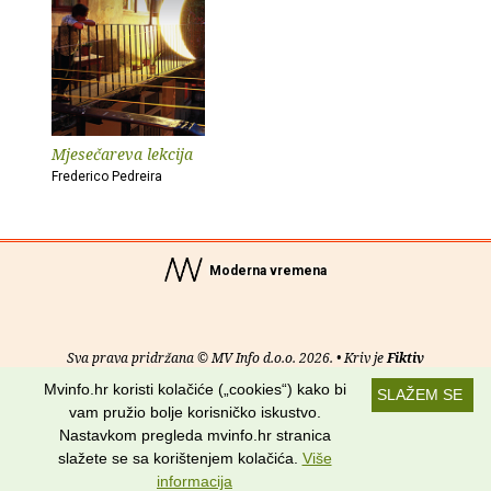
Mjesečareva lekcija
Frederico Pedreira
Moderna vremena
Sva prava pridržana © MV Info d.o.o. 2026. • Kriv je
Fiktiv
Mvinfo.hr koristi kolačiće („cookies“) kako bi
SLAŽEM SE
O nama
•
Pomoć
•
Uvjeti korištenja
•
RSS kanali
vam pružio bolje korisničko iskustvo.
Nastavkom pregleda mvinfo.hr stranica
Potraži nas na:
slažete se sa korištenjem kolačića.
Više
informacija