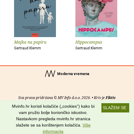
Majka na papiru
Hippocampus
Gertraud Klemm
Gertraud Klemm
Moderna vremena
Sva prava pridržana © MV Info d.o.o. 2026. • Kriv je
Fiktiv
Mvinfo.hr koristi kolačiće („cookies“) kako bi
SLAŽEM SE
O nama
•
Pomoć
•
Uvjeti korištenja
•
RSS kanali
vam pružio bolje korisničko iskustvo.
Nastavkom pregleda mvinfo.hr stranica
Potraži nas na:
slažete se sa korištenjem kolačića.
Više
informacija