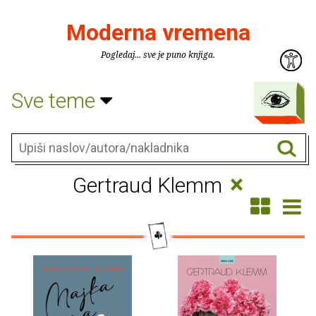
Moderna vremena
Pogledaj... sve je puno knjiga.
Sve teme
×
Gertraud Klemm