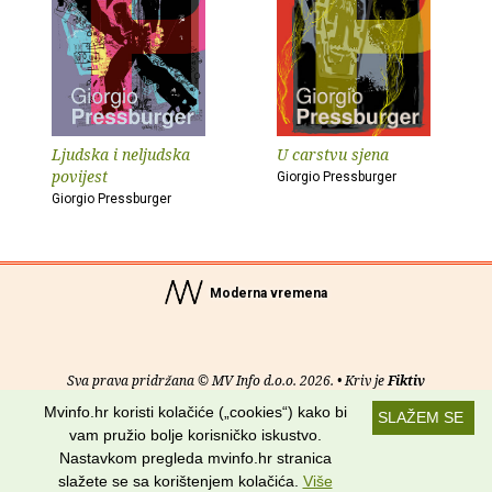
Ljudska i neljudska
U carstvu sjena
povijest
Giorgio Pressburger
Giorgio Pressburger
Moderna vremena
Sva prava pridržana © MV Info d.o.o. 2026. • Kriv je
Fiktiv
Mvinfo.hr koristi kolačiće („cookies“) kako bi
SLAŽEM SE
O nama
•
Pomoć
•
Uvjeti korištenja
•
RSS kanali
vam pružio bolje korisničko iskustvo.
Nastavkom pregleda mvinfo.hr stranica
Potraži nas na:
slažete se sa korištenjem kolačića.
Više