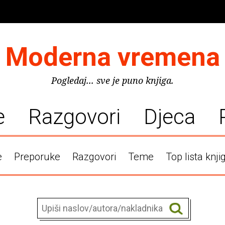
Moderna vremena
Pogledaj... sve je puno knjiga.
e
Razgovori
Djeca
e
Preporuke
Razgovori
Teme
Top lista knji