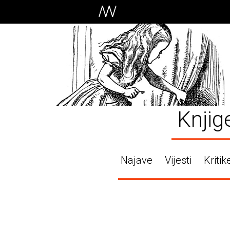
Knjig
Najave
Vijesti
Kritik