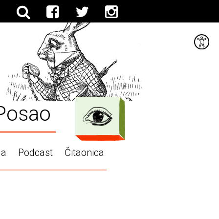
Posao
ga
Podcast
Čitaonica