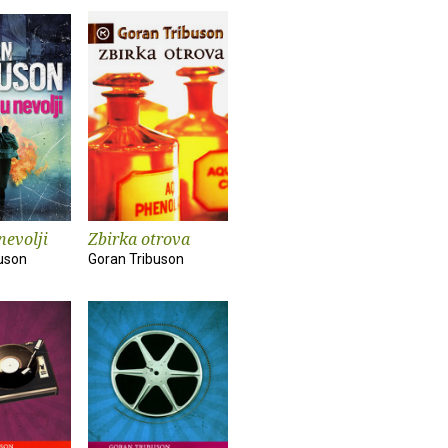
nevolji
Zbirka otrova
uson
Goran Tribuson