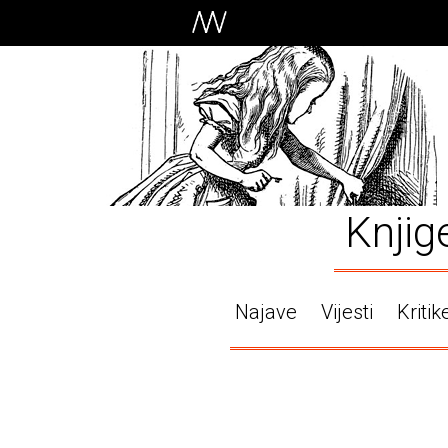
Knjig
Najave
Vijesti
Kritik