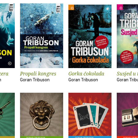
zera
Propali kongres
Gorka čokolada
Susjed u 
n
Goran Tribuson
Goran Tribuson
Goran Trib