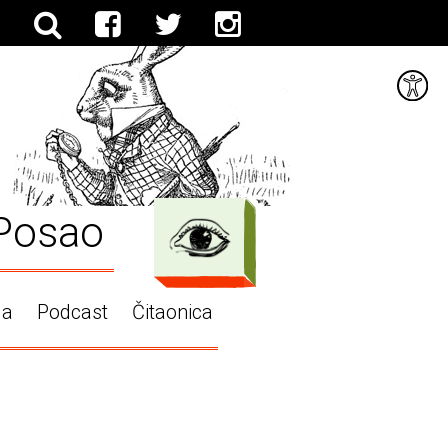
Posao
ga
Podcast
Čitaonica