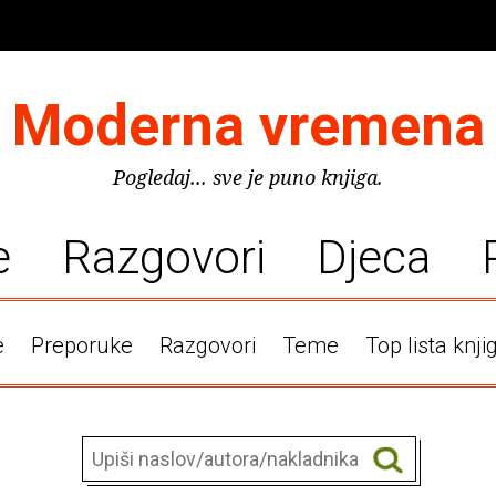
Moderna vremena
Pogledaj... sve je puno knjiga.
e
Razgovori
Djeca
e
Preporuke
Razgovori
Teme
Top lista knji