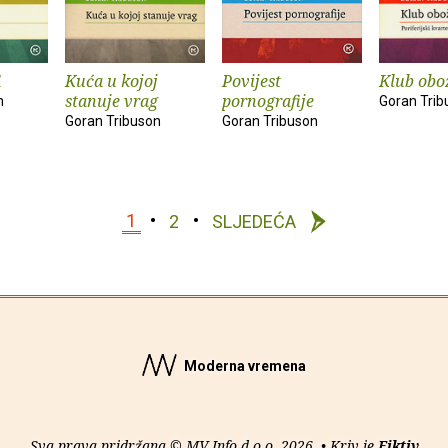
1
Kuća u kojoj
Povijest
Klub obo
stanuje vrag
pornografije
n
Goran Trib
Goran Tribuson
Goran Tribuson
1
2
SLJEDEĆA
Moderna vremena
Sva prava pridržana © MV Info d.o.o. 2026. • Kriv je
Fiktiv