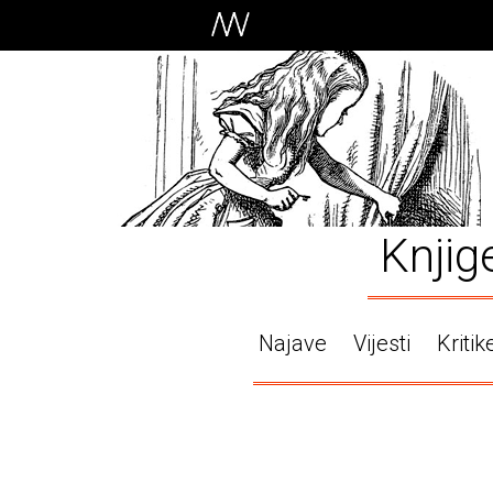
Knjig
Najave
Vijesti
Kritik