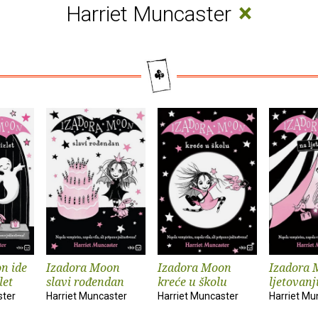
×
Harriet Muncaster
n ide
Izadora Moon
Izadora Moon
Izadora 
let
slavi rođendan
kreće u školu
ljetovanj
ster
Harriet Muncaster
Harriet Muncaster
Harriet Mu