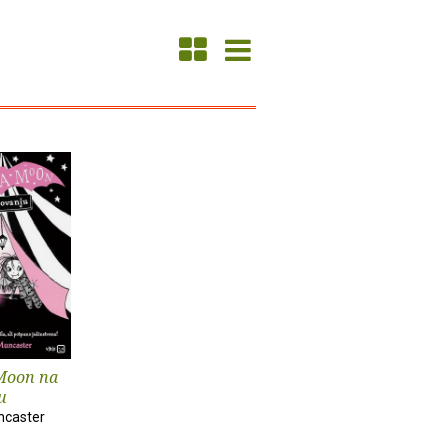
Moon na
u
ncaster