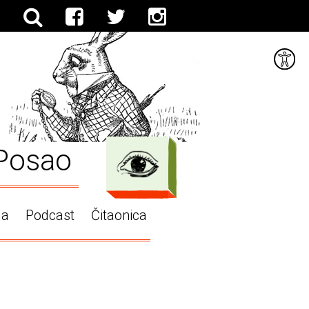
Posao
ga
Podcast
Čitaonica