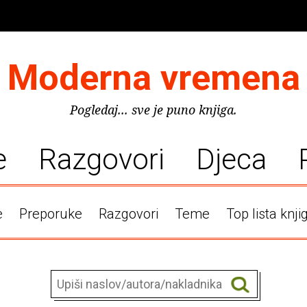
Moderna vremena
Pogledaj... sve je puno knjiga.
e
Razgovori
Djeca
e
Preporuke
Razgovori
Teme
Top lista knji