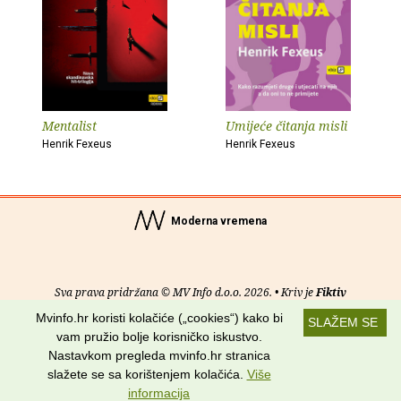
Mentalist
Umijeće čitanja misli
Henrik Fexeus
Henrik Fexeus
Moderna vremena
Sva prava pridržana © MV Info d.o.o. 2026. • Kriv je
Fiktiv
Mvinfo.hr koristi kolačiće („cookies“) kako bi
SLAŽEM SE
O nama
•
Pomoć
•
Uvjeti korištenja
•
RSS kanali
vam pružio bolje korisničko iskustvo.
Nastavkom pregleda mvinfo.hr stranica
Potraži nas na:
slažete se sa korištenjem kolačića.
Više
informacija