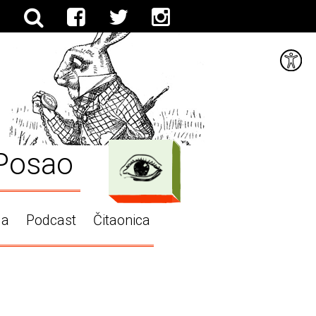
Posao
ga
Podcast
Čitaonica