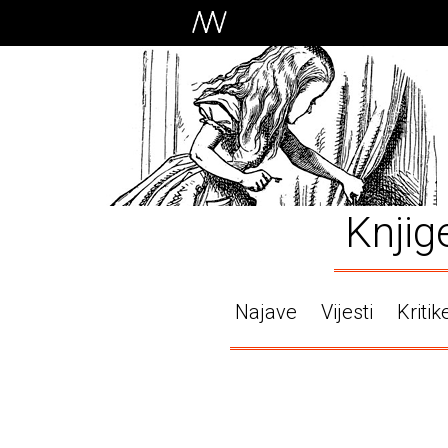
Knjig
Najave
Vijesti
Kritik