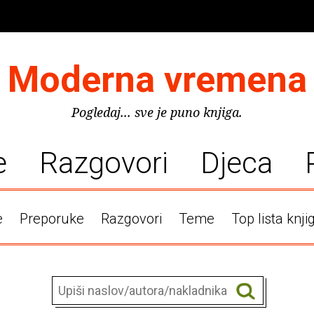
Moderna vremena
Pogledaj... sve je puno knjiga.
e
Razgovori
Djeca
e
Preporuke
Razgovori
Teme
Top lista knji