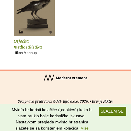
Osječka
mediostilistika
Hikos Mashup
Moderna vremena
Sva prava pridržana © MV Info d.o.o. 2026. • Kriv je
Fiktiv
Mvinfo.hr koristi kolačiće („cookies“) kako bi
SLAŽEM SE
O nama
•
Pomoć
•
Uvjeti korištenja
•
RSS kanali
vam pružio bolje korisničko iskustvo.
Nastavkom pregleda mvinfo.hr stranica
Potraži nas na:
slažete se sa korištenjem kolačića.
Više