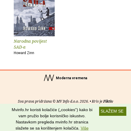
Narodna povijest
SAD-a
Howard Zinn
Moderna vremena
Sva prava pridržana © MV Info d.o.o. 2026. • Kriv je
Fiktiv
Mvinfo.hr koristi kolačiće („cookies“) kako bi
SLAŽEM SE
O nama
•
Pomoć
•
Uvjeti korištenja
•
RSS kanali
vam pružio bolje korisničko iskustvo.
Nastavkom pregleda mvinfo.hr stranica
Potraži nas na:
slažete se sa korištenjem kolačića.
Više