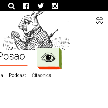
Posao
ga
Podcast
Čitaonica