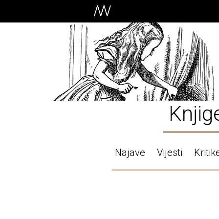
Knjig
Najave
Vijesti
Kritik