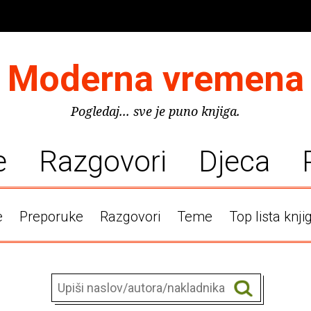
Moderna vremena
Pogledaj... sve je puno knjiga.
e
Razgovori
Djeca
e
Preporuke
Razgovori
Teme
Top lista knji