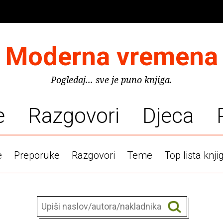
Moderna vremena
Pogledaj... sve je puno knjiga.
e
Razgovori
Djeca
e
Preporuke
Razgovori
Teme
Top lista knji