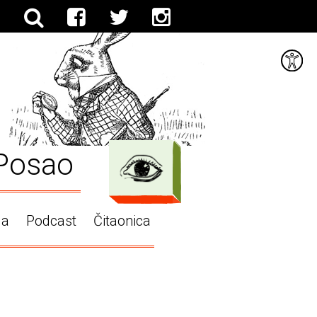
Posao
ga
Podcast
Čitaonica