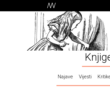
Knjig
Najave
Vijesti
Kritik