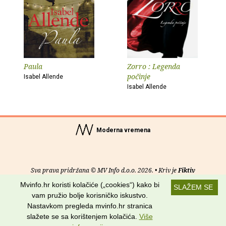
Paula
Zorro : Legenda
počinje
Isabel Allende
Isabel Allende
Moderna vremena
Sva prava pridržana © MV Info d.o.o. 2026. • Kriv je
Fiktiv
Mvinfo.hr koristi kolačiće („cookies“) kako bi
SLAŽEM SE
O nama
•
Pomoć
•
Uvjeti korištenja
•
RSS kanali
vam pružio bolje korisničko iskustvo.
Nastavkom pregleda mvinfo.hr stranica
Potraži nas na:
slažete se sa korištenjem kolačića.
Više