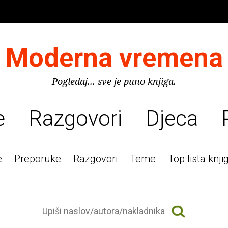
Moderna vremena
Pogledaj... sve je puno knjiga.
e
Razgovori
Djeca
e
Preporuke
Razgovori
Teme
Top lista knji