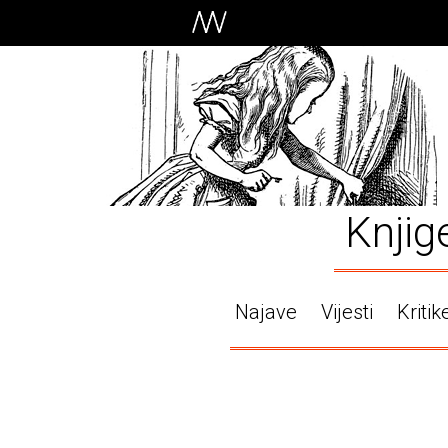
Knjig
Najave
Vijesti
Kritik