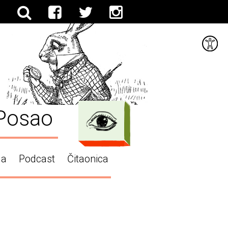
Posao
ga
Podcast
Čitaonica