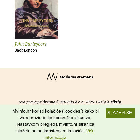
John Barleycorn
Jack London
Moderna vremena
Sva prava pridržana © MV Info d.o.o. 2026. • Kriv je
Fiktiv
Mvinfo.hr koristi kolačiće („cookies“) kako bi
SLAŽEM SE
O nama
•
Pomoć
•
Uvjeti korištenja
•
RSS kanali
vam pružio bolje korisničko iskustvo.
Nastavkom pregleda mvinfo.hr stranica
Potraži nas na:
slažete se sa korištenjem kolačića.
Više
informacija