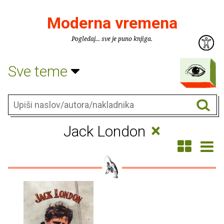
Moderna vremena
Pogledaj... sve je puno knjiga.
Sve teme
×
Jack London