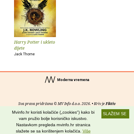
Harry Potter i ukleto
dijete
Jack Thorne
Moderna vremena
Sva prava pridržana © MV Info d.o.o. 2026. • Kriv je
Fiktiv
Mvinfo.hr koristi kolačiće („cookies“) kako bi
SLAŽEM SE
O nama
•
Pomoć
•
Uvjeti korištenja
•
RSS kanali
vam pružio bolje korisničko iskustvo.
Nastavkom pregleda mvinfo.hr stranica
Potraži nas na:
slažete se sa korištenjem kolačića.
Više