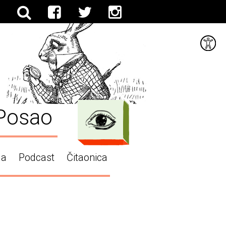
Posao
ga
Podcast
Čitaonica