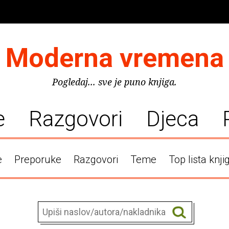
Moderna vremena
Pogledaj... sve je puno knjiga.
e
Razgovori
Djeca
e
Preporuke
Razgovori
Teme
Top lista knji