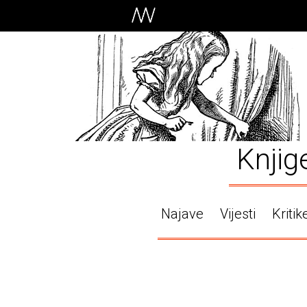
Knjig
Najave
Vijesti
Kritik