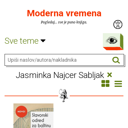
Moderna vremena
Pogledaj... sve je puno knjiga.
Sve teme
×
Jasminka Najcer Sabljak