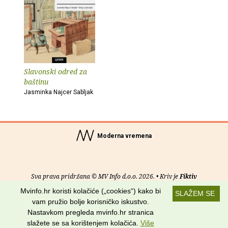
Slavonski odred za
baštinu
Jasminka Najcer Sabljak
Moderna vremena
Sva prava pridržana © MV Info d.o.o. 2026. • Kriv je
Fiktiv
Mvinfo.hr koristi kolačiće („cookies“) kako bi
SLAŽEM SE
O nama
•
Pomoć
•
Uvjeti korištenja
•
RSS kanali
vam pružio bolje korisničko iskustvo.
Nastavkom pregleda mvinfo.hr stranica
Potraži nas na:
slažete se sa korištenjem kolačića.
Više