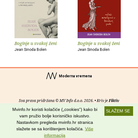
Boginje u svakoj ženi
Boginje u svakoj ženi
Jean Sinoda Bolen
Jean Sinoda Bolen
Moderna vremena
Sva prava pridržana © MV Info d.o.o. 2026. • Kriv je
Fiktiv
Mvinfo.hr koristi kolačiće („cookies“) kako bi
SLAŽEM SE
O nama
•
Pomoć
•
Uvjeti korištenja
•
RSS kanali
vam pružio bolje korisničko iskustvo.
Nastavkom pregleda mvinfo.hr stranica
Potraži nas na:
slažete se sa korištenjem kolačića.
Više
informacija