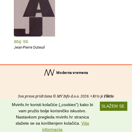
Maj '68.
Jean-Pierre Duteuil
Moderna vremena
Sva prava pridržana © MV Info d.o.o. 2026. • Kriv je
Fiktiv
Mvinfo.hr koristi kolačiće („cookies“) kako bi
SLAŽEM SE
O nama
•
Pomoć
•
Uvjeti korištenja
•
RSS kanali
vam pružio bolje korisničko iskustvo.
Nastavkom pregleda mvinfo.hr stranica
Potraži nas na:
slažete se sa korištenjem kolačića.
Više
informacija