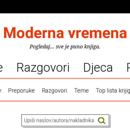
Moderna vremena
Pogledaj... sve je puno knjiga.
e
Razgovori
Djeca
e
Preporuke
Razgovori
Teme
Top lista knji