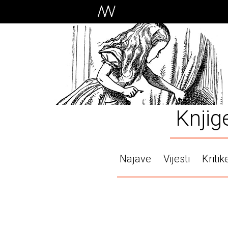
Knjig
Najave
Vijesti
Kritik