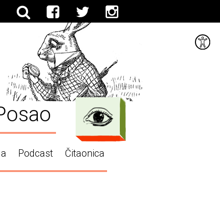
Posao
ga
Podcast
Čitaonica