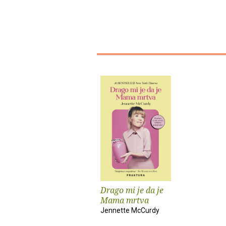
Drago mi je da je
Mama mrtva
Jennette McCurdy