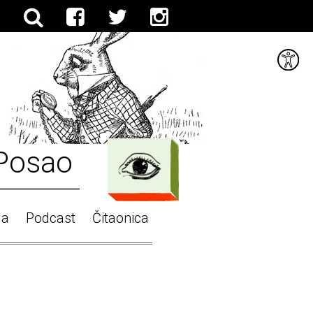
Posao
ga
Podcast
Čitaonica