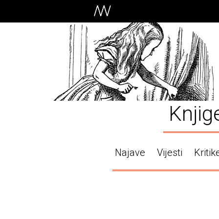
Knjig
Najave
Vijesti
Kritik