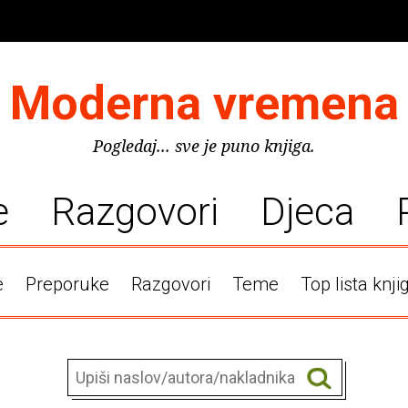
Moderna vremena
Pogledaj... sve je puno knjiga.
e
Razgovori
Djeca
e
Preporuke
Razgovori
Teme
Top lista knji