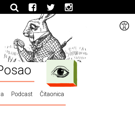
Posao
ga
Podcast
Čitaonica