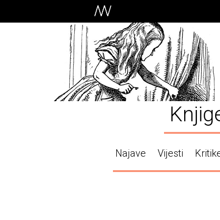
Knjig
Najave
Vijesti
Kritik