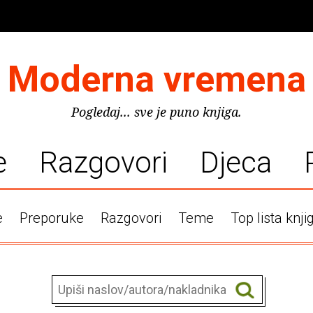
Moderna vremena
Pogledaj... sve je puno knjiga.
e
Razgovori
Djeca
e
Preporuke
Razgovori
Teme
Top lista knji