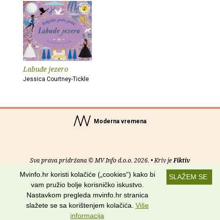
Labuđe jezero
Jessica Courtney-Tickle
Moderna vremena
Sva prava pridržana © MV Info d.o.o. 2026. • Kriv je
Fiktiv
Mvinfo.hr koristi kolačiće („cookies“) kako bi
SLAŽEM SE
O nama
•
Pomoć
•
Uvjeti korištenja
•
RSS kanali
vam pružio bolje korisničko iskustvo.
Nastavkom pregleda mvinfo.hr stranica
Potraži nas na:
slažete se sa korištenjem kolačića.
Više
informacija