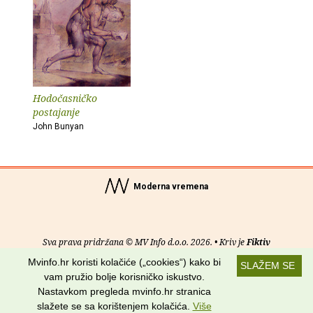
Hodočasničko
postajanje
John Bunyan
Moderna vremena
Sva prava pridržana © MV Info d.o.o. 2026. • Kriv je
Fiktiv
Mvinfo.hr koristi kolačiće („cookies“) kako bi
SLAŽEM SE
O nama
•
Pomoć
•
Uvjeti korištenja
•
RSS kanali
vam pružio bolje korisničko iskustvo.
Nastavkom pregleda mvinfo.hr stranica
Potraži nas na:
slažete se sa korištenjem kolačića.
Više