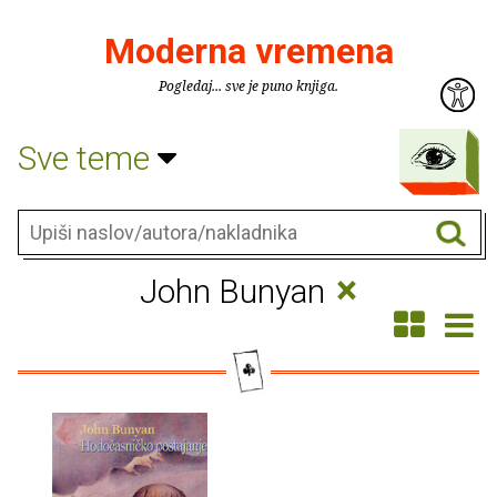
Moderna vremena
Pogledaj... sve je puno knjiga.
Sve teme
×
John Bunyan