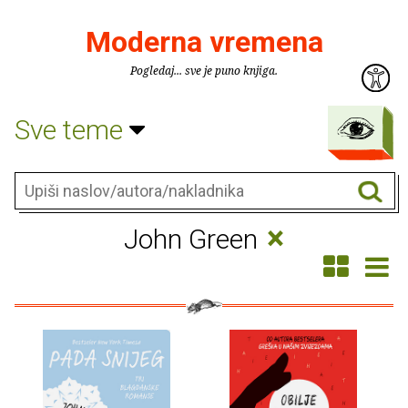
Moderna vremena
Pogledaj... sve je puno knjiga.
Sve teme
×
John Green