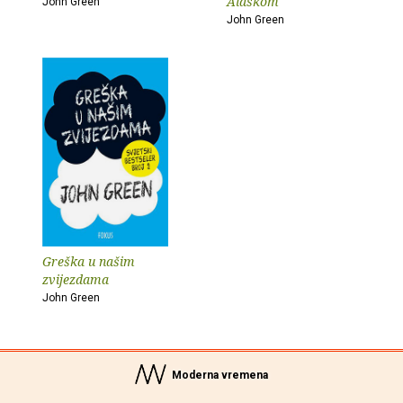
Alaskom
John Green
John Green
Greška u našim
zvijezdama
John Green
Moderna vremena