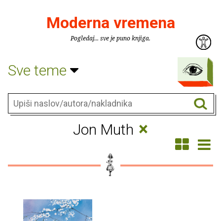
Moderna vremena
Pogledaj... sve je puno knjiga.
Sve teme
×
Jon Muth