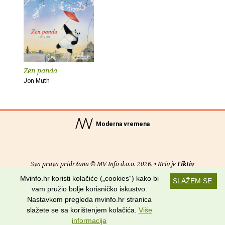
Zen panda
Jon Muth
Moderna vremena
Sva prava pridržana © MV Info d.o.o. 2026. • Kriv je
Fiktiv
Mvinfo.hr koristi kolačiće („cookies“) kako bi
SLAŽEM SE
O nama
•
Pomoć
•
Uvjeti korištenja
•
RSS kanali
vam pružio bolje korisničko iskustvo.
Nastavkom pregleda mvinfo.hr stranica
Potraži nas na:
slažete se sa korištenjem kolačića.
Više
informacija