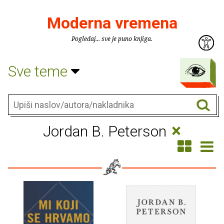
Moderna vremena
Pogledaj... sve je puno knjiga.
Sve teme
×
Jordan B. Peterson