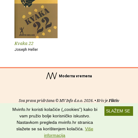
Kvaka 22
Joseph Heller
Moderna vremena
Sva prava pridržana © MV Info d.o.o. 2026. • Kriv je
Fiktiv
Mvinfo.hr koristi kolačiće („cookies“) kako bi
SLAŽEM SE
O nama
•
Pomoć
•
Uvjeti korištenja
•
RSS kanali
vam pružio bolje korisničko iskustvo.
Nastavkom pregleda mvinfo.hr stranica
Potraži nas na:
slažete se sa korištenjem kolačića.
Više
informacija