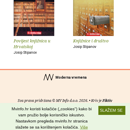
Povijest knjižnica u
Knjižnice i društvo
Hrvatskoj
Josip Stipanov
Josip Stipanov
Moderna vremena
Sva prava pridržana © MV Info d.o.o. 2026. • Kriv je
Fiktiv
Mvinfo.hr koristi kolačiće („cookies“) kako bi
SLAŽEM SE
O nama
•
Pomoć
•
Uvjeti korištenja
•
RSS kanali
vam pružio bolje korisničko iskustvo.
Nastavkom pregleda mvinfo.hr stranica
Potraži nas na:
slažete se sa korištenjem kolačića.
Više