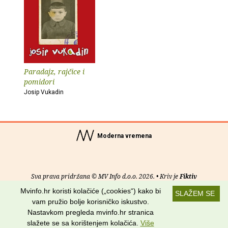
Paradajz, rajčice i
pomidori
Josip Vukadin
Moderna vremena
Sva prava pridržana © MV Info d.o.o. 2026. • Kriv je
Fiktiv
Mvinfo.hr koristi kolačiće („cookies“) kako bi
SLAŽEM SE
O nama
•
Pomoć
•
Uvjeti korištenja
•
RSS kanali
vam pružio bolje korisničko iskustvo.
Nastavkom pregleda mvinfo.hr stranica
Potraži nas na:
slažete se sa korištenjem kolačića.
Više