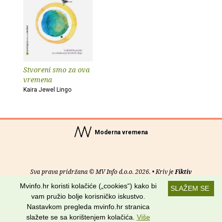
Stvoreni smo za ova
vremena
Kaira Jewel Lingo
Moderna vremena
Sva prava pridržana © MV Info d.o.o. 2026. • Kriv je
Fiktiv
Mvinfo.hr koristi kolačiće („cookies“) kako bi
SLAŽEM SE
O nama
•
Pomoć
•
Uvjeti korištenja
•
RSS kanali
vam pružio bolje korisničko iskustvo.
Nastavkom pregleda mvinfo.hr stranica
Potraži nas na:
slažete se sa korištenjem kolačića.
Više