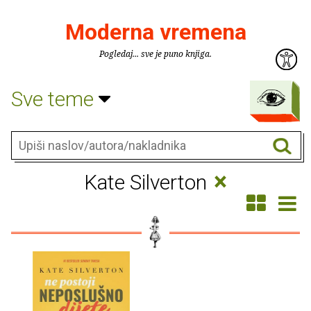
Moderna vremena
Pogledaj... sve je puno knjiga.
Sve teme
×
Kate Silverton