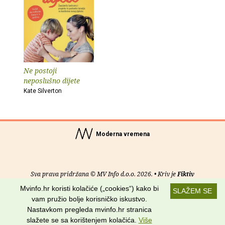
Ne postoji
neposlušno dijete
Kate Silverton
Moderna vremena
Sva prava pridržana © MV Info d.o.o. 2026. • Kriv je
Fiktiv
Mvinfo.hr koristi kolačiće („cookies“) kako bi
SLAŽEM SE
O nama
•
Pomoć
•
Uvjeti korištenja
•
RSS kanali
vam pružio bolje korisničko iskustvo.
Nastavkom pregleda mvinfo.hr stranica
Potraži nas na:
slažete se sa korištenjem kolačića.
Više