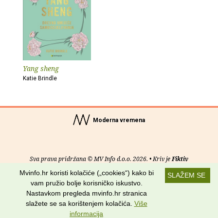
Yang sheng
Katie Brindle
Moderna vremena
Sva prava pridržana © MV Info d.o.o. 2026. • Kriv je
Fiktiv
Mvinfo.hr koristi kolačiće („cookies“) kako bi
SLAŽEM SE
O nama
•
Pomoć
•
Uvjeti korištenja
•
RSS kanali
vam pružio bolje korisničko iskustvo.
Nastavkom pregleda mvinfo.hr stranica
Potraži nas na:
slažete se sa korištenjem kolačića.
Više
informacija