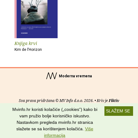
Knjiga krvi
Kim de l’Horizon
Moderna vremena
Sva prava pridržana © MV Info d.o.o. 2026. • Kriv je
Fiktiv
Mvinfo.hr koristi kolačiće („cookies“) kako bi
SLAŽEM SE
O nama
•
Pomoć
•
Uvjeti korištenja
•
RSS kanali
vam pružio bolje korisničko iskustvo.
Nastavkom pregleda mvinfo.hr stranica
Potraži nas na:
slažete se sa korištenjem kolačića.
Više
informacija