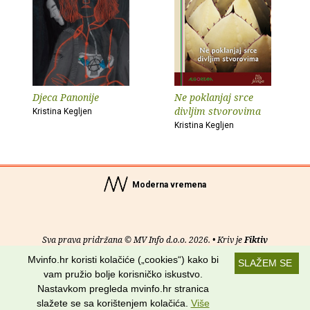
Djeca Panonije
Ne poklanjaj srce
divljim stvorovima
Kristina Kegljen
Kristina Kegljen
Moderna vremena
Sva prava pridržana © MV Info d.o.o. 2026. • Kriv je
Fiktiv
Mvinfo.hr koristi kolačiće („cookies“) kako bi
SLAŽEM SE
O nama
•
Pomoć
•
Uvjeti korištenja
•
RSS kanali
vam pružio bolje korisničko iskustvo.
Nastavkom pregleda mvinfo.hr stranica
Potraži nas na:
slažete se sa korištenjem kolačića.
Više