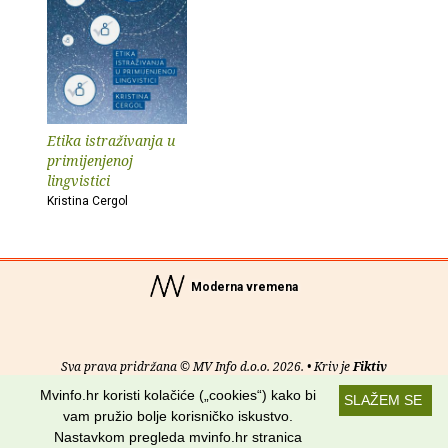
Etika istraživanja u
primijenjenoj
lingvistici
Kristina Cergol
Moderna vremena
Sva prava pridržana © MV Info d.o.o. 2026. • Kriv je
Fiktiv
Mvinfo.hr koristi kolačiće („cookies“) kako bi
SLAŽEM SE
O nama
•
Pomoć
•
Uvjeti korištenja
•
RSS kanali
vam pružio bolje korisničko iskustvo.
Nastavkom pregleda mvinfo.hr stranica
Potraži nas na: