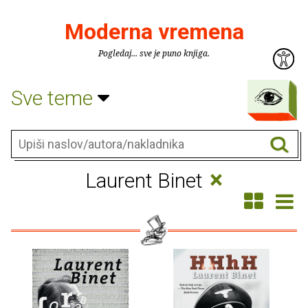
Moderna vremena
Pogledaj... sve je puno knjiga.
Sve teme
×
Laurent Binet