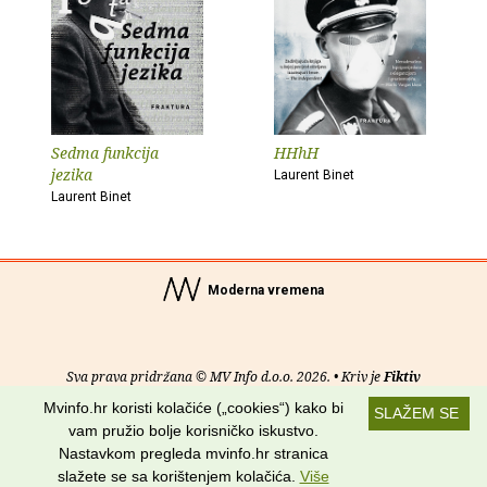
Sedma funkcija
HHhH
jezika
Laurent Binet
Laurent Binet
Moderna vremena
Sva prava pridržana © MV Info d.o.o. 2026. • Kriv je
Fiktiv
Mvinfo.hr koristi kolačiće („cookies“) kako bi
SLAŽEM SE
O nama
•
Pomoć
•
Uvjeti korištenja
•
RSS kanali
vam pružio bolje korisničko iskustvo.
Nastavkom pregleda mvinfo.hr stranica
Potraži nas na:
slažete se sa korištenjem kolačića.
Više