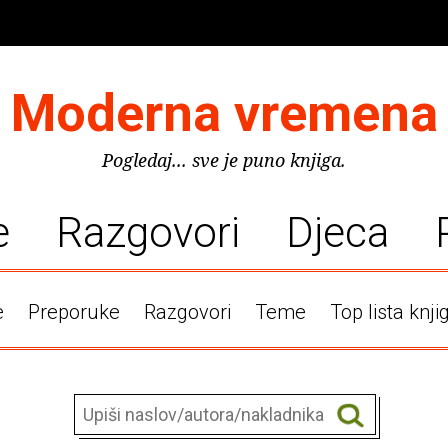
Moderna vremena
Pogledaj... sve je puno knjiga.
e
Razgovori
Djeca
e
Preporuke
Razgovori
Teme
Top lista knji