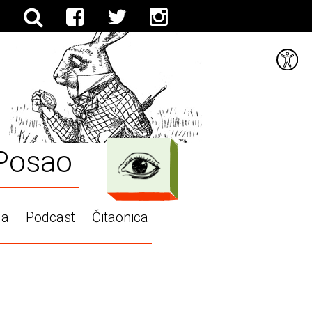
Posao
ga
Podcast
Čitaonica