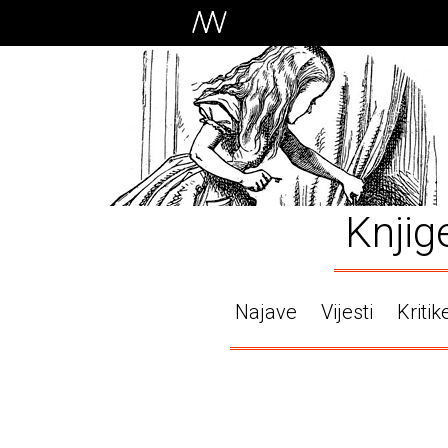
Knjig
Najave
Vijesti
Kritik