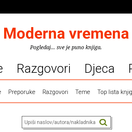
Moderna vremena
Pogledaj... sve je puno knjiga.
e
Razgovori
Djeca
e
Preporuke
Razgovori
Teme
Top lista knji