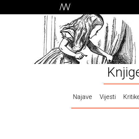
Knjig
Najave
Vijesti
Kritik