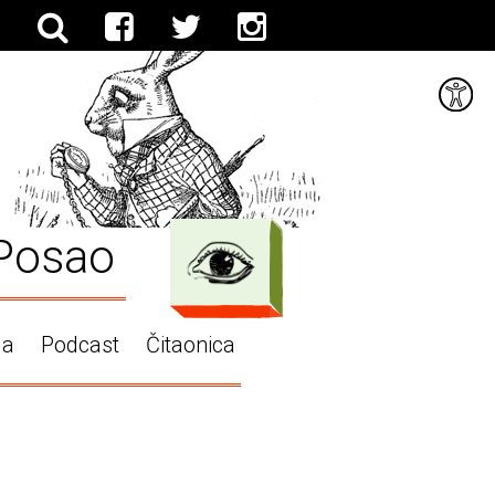
Posao
ga
Podcast
Čitaonica