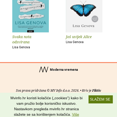
Svaka nota
Još uvijek Alice
odsvirana
Lisa Genova
Lisa Genova
Moderna vremena
Sva prava pridržana © MV Info d.o.o. 2026. • Kriv je
Fiktiv
Mvinfo.hr koristi kolačiće („cookies“) kako bi
SLAŽEM SE
O nama
•
Pomoć
•
Uvjeti korištenja
•
RSS kanali
vam pružio bolje korisničko iskustvo.
Nastavkom pregleda mvinfo.hr stranica
Potraži nas na:
slažete se sa korištenjem kolačića.
Više