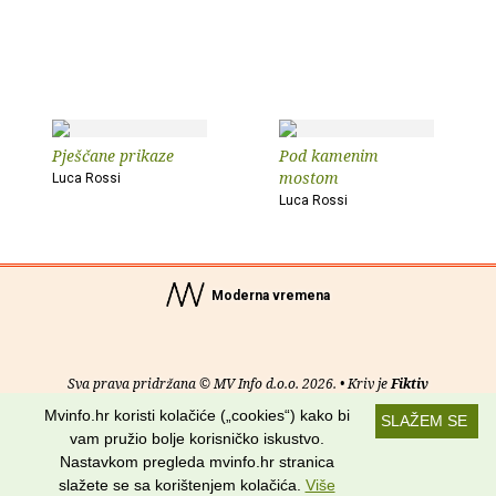
Pješčane prikaze
Pod kamenim
mostom
Luca Rossi
Luca Rossi
Moderna vremena
Sva prava pridržana © MV Info d.o.o. 2026. • Kriv je
Fiktiv
Mvinfo.hr koristi kolačiće („cookies“) kako bi
SLAŽEM SE
O nama
•
Pomoć
•
Uvjeti korištenja
•
RSS kanali
vam pružio bolje korisničko iskustvo.
Nastavkom pregleda mvinfo.hr stranica
Potraži nas na:
slažete se sa korištenjem kolačića.
Više