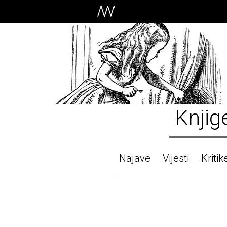
Knjig
Najave
Vijesti
Kritik