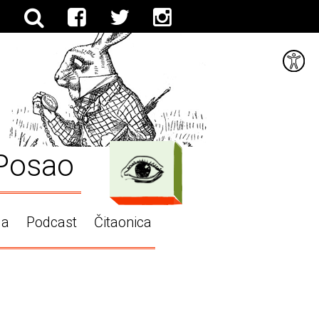
Posao
ga
Podcast
Čitaonica