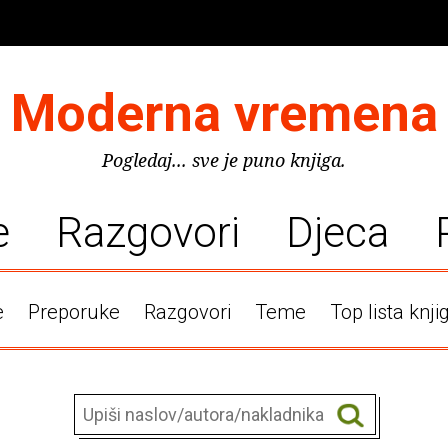
Moderna vremena
Pogledaj... sve je puno knjiga.
e
Razgovori
Djeca
e
Preporuke
Razgovori
Teme
Top lista knji