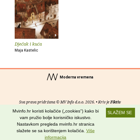
Dječak i kuća
Maja Kastelic
Moderna vremena
Sva prava pridržana © MV Info d.o.o. 2026. • Kriv je
Fiktiv
Mvinfo.hr koristi kolačiće („cookies“) kako bi
SLAŽEM SE
O nama
•
Pomoć
•
Uvjeti korištenja
•
RSS kanali
vam pružio bolje korisničko iskustvo.
Nastavkom pregleda mvinfo.hr stranica
Potraži nas na:
slažete se sa korištenjem kolačića.
Više
informacija