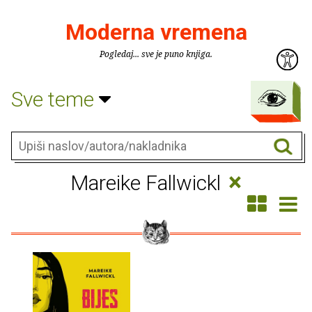
Moderna vremena
Pogledaj... sve je puno knjiga.
Sve teme
×
Mareike Fallwickl