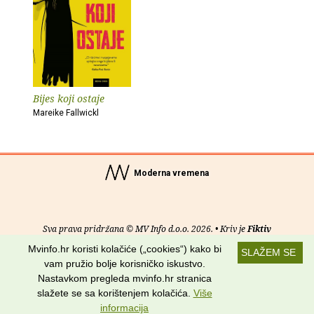
Bijes koji ostaje
Mareike Fallwickl
Moderna vremena
Sva prava pridržana © MV Info d.o.o. 2026. • Kriv je
Fiktiv
Mvinfo.hr koristi kolačiće („cookies“) kako bi
SLAŽEM SE
O nama
•
Pomoć
•
Uvjeti korištenja
•
RSS kanali
vam pružio bolje korisničko iskustvo.
Nastavkom pregleda mvinfo.hr stranica
Potraži nas na:
slažete se sa korištenjem kolačića.
Više
informacija